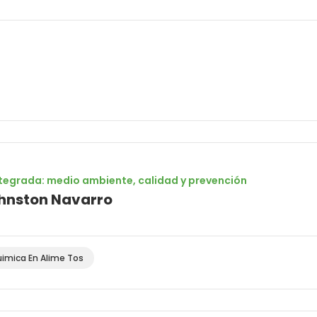
ntegrada: medio ambiente, calidad y prevención
ohnston Navarro
imica En Alime Tos