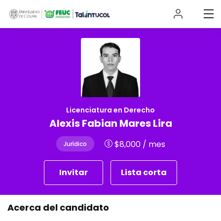
Licenciatura en Derecho
Alexis Fabian Mares Lira
$
8,000
/ mes
Jurídico
Invitar
Lista corta
Acerca del candidato