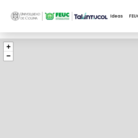
Ideas
FEU
+
−